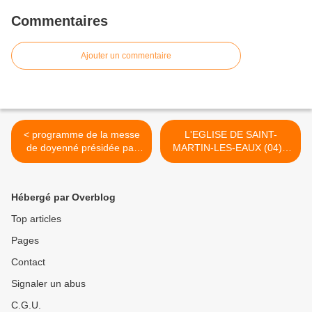
Commentaires
Ajouter un commentaire
< programme de la messe
L'EGLISE DE SAINT-
de doyenné présidée par
MARTIN-LES-EAUX (04) -
l'évêque avec baptême et
Luberon - *** >
1ères communion de ce
dimanche 23 juin,
Hébergé par Overblog
Top articles
Pages
Contact
Signaler un abus
C.G.U.